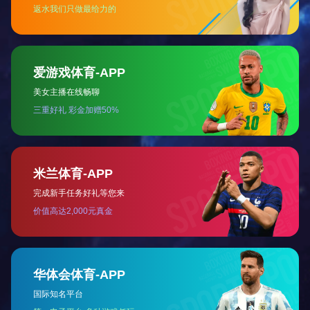
发货现场
发货现场
发货现场
发货现场
发货现场
发货现场