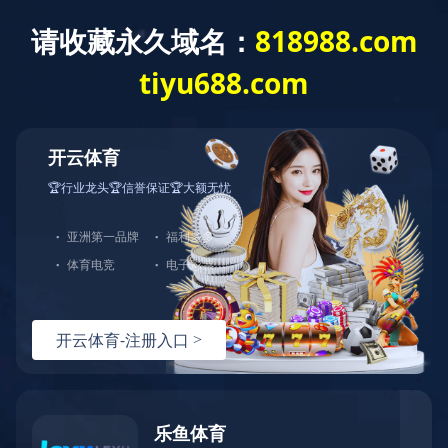
米兰官方网站
网站米兰官方网站
米兰官方网站-米
产品中心
新闻动态
兰(中国)
视频中心
荣誉资质
发货现场
联系我们