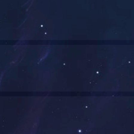
简介
兰官方网站-米兰(中国)制造
有限责任公司
站-米兰(中国) 是生产制浆造纸机械和环保污水处理设备的专业
机。造纸设备,污水处理：气浮机、生活污水处理设备、一体化污
机肥发酵设备、垃圾处理设备等几十种类型。山东金隆造纸机械厂
区内；
有：