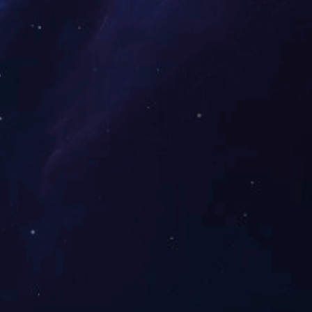
持科技兴企、管理增效的战略，以技术创新为动力，不断研制
发的高速卫生纸机，适应原料范围广，木浆、秸秆浆、脱墨浆等均
，易操作、汽耗低、电耗低、生产成本低、工期短、成纸质量好
国合作开发的用于废水处理的气浮机，具有世界先进水平，能
用于处理各类废水，市场前景广阔。
弘扬“品质、信誉、创新、服务”的精神与理念，竭诚为社会提