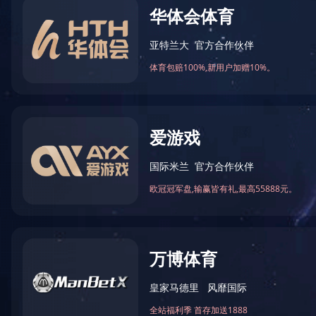
公司
产品分类
纸机设备系列
诸城市米
磨浆设备系列
米兰官方网
械,卫生纸
筛选设备系列
压滤机。有
碎浆机设备系列
城工业园
主要产品
脱墨设备系列