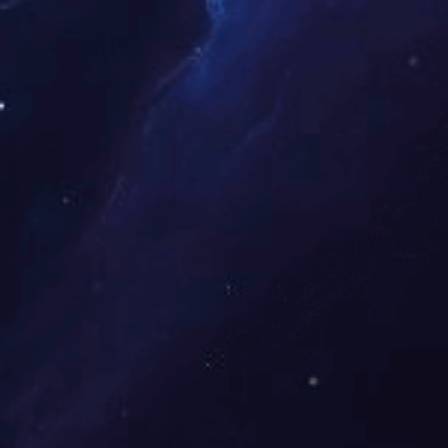
锈钢立式水力碎浆机
带式真空过滤机
XT系列无压浮选除墨机
畜禽粪便发酵处理机