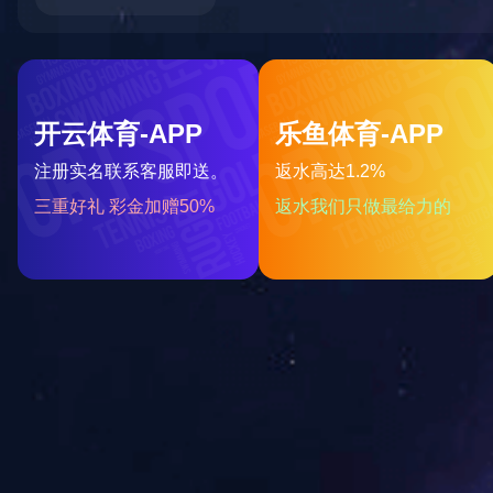
洗浆设备系列
环保设备系列
联系我们
诸城市米兰官方网站-米兰(中
国)制造有限公司
联 系 人：隋炳礼 （总经理）
电 话：0536-6056168
移动电话：18678032288
地 址：中国山东省诸城市昌
城镇栗园街2277号
邮 编：262216