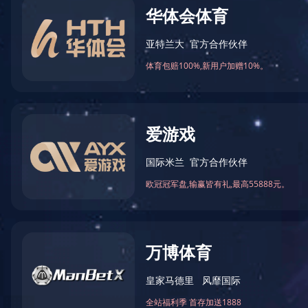
发货
产品分类
纸机设备系列
磨浆设备系列
筛选设备系列
碎浆机设备系列
脱墨设备系列