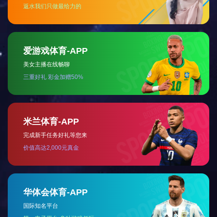
ZGXT系列无压浮选除墨机
畜禽粪便发酵处理机