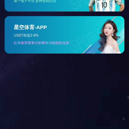
发货现场
发货现场
发货现场
发货现场
发货现场