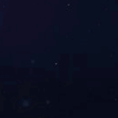
总计1页 [
1
]
上一页
下一页
MORE+
米兰官方网站-米兰(中国)
联 系 人：隋炳礼 （总经理）
移动电话：18678032288
座机电话：0536-605 6168
地 址：中国山东省诸城市得利斯大道中段路西2277号
邮 编：262216