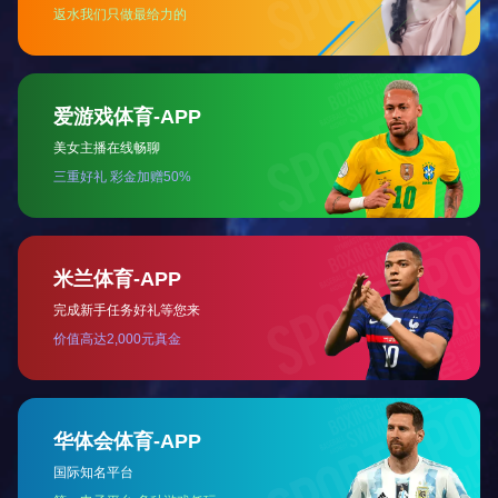
发货现场
发货现场
发货现场
发货现场
发货现场
发货现场