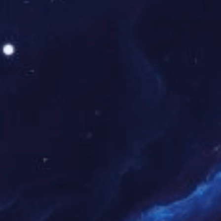
：
备可全埋、半埋、或放置在地表面以上，可不按标准