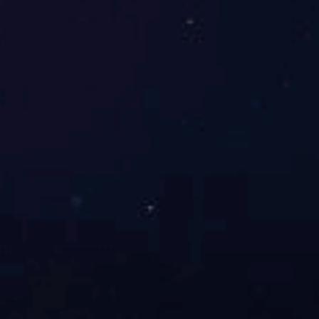
XT系列无压浮选除墨机
畜禽粪便发酵处理机