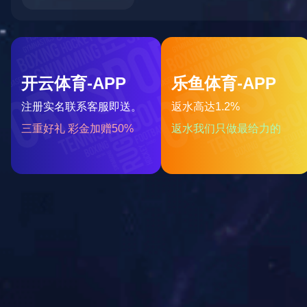
洗浆设备系列
环保设备系列
联系我们
诸城市米兰官方网站-米兰(中
国)制造有限公司
联 系 人：隋炳礼 （总经理）
电 话：0536-6056168
移动电话：18678032288
地 址：中国山东省诸城市昌
城镇栗园街2277号
邮 编：262216