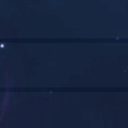
展示
生活污水处理