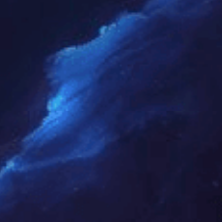
形式排列，并根据地形需要设置。