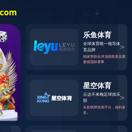
18678032288
服务热线：
誉资质
发货现场
联系我们