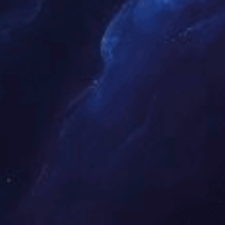
：
领域气浮机应用于以下方面：
地表水中细小悬浮物，藻类等微聚体。
工业废水中有用物质，如造纸废水中纸浆等。
二沉池分离和浓缩水中污泥。
：
能力大、效率高、占地少
过程及设备构造简单，便于使用、维护
除污泥膨胀
时向水中曝气，对去除水中的表面活性剂及臭味有明
续处理提供了有利条件
温、低浊、含藻类多的水源，采用气浮法可取得较好