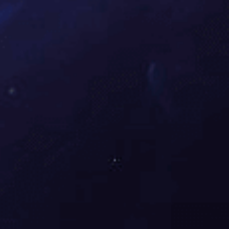
显的效果，同时由于曝气增加了水中的溶解
的效果。