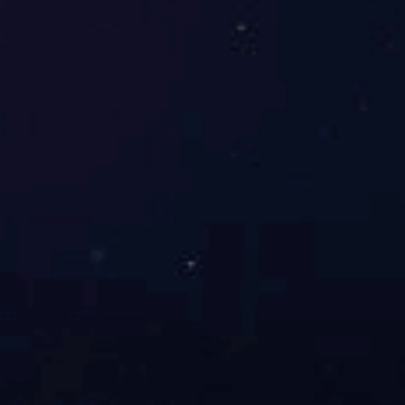
XT系列无压浮选除墨机
畜禽粪便发酵处理机