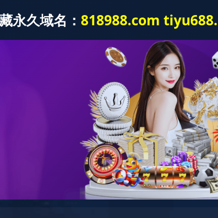
中心
新闻动态
视频中心
荣