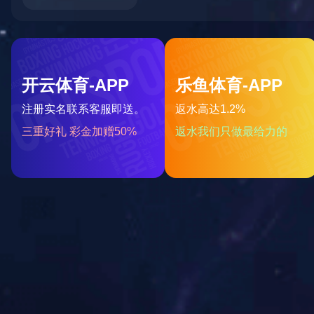
洗浆设备系列
环保设备系列
联系我们
诸城市米兰官方网站-米兰(中
国)制造有限公司
联 系 人：隋炳礼 （总经理）
电 话：0536-6056168
移动电话：18678032288
地 址：中国山东省诸城市昌
城镇栗园街2277号
邮 编：262216