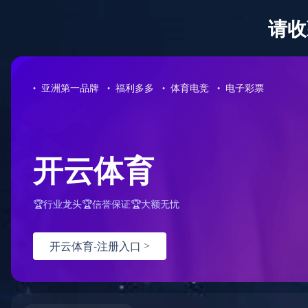
米兰官方网站
欢迎访问米兰官方网站-米兰(中国) 网站！
网站米兰官方网站
米兰官方网站-米兰
产品
(中国)