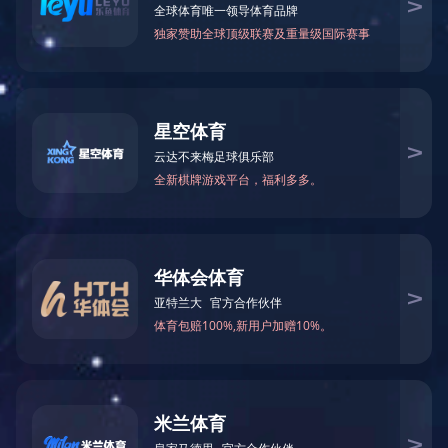
产品分类
纸机设备系列
磨浆设备系列
筛选设备系列
碎浆机设备系列
脱墨设备系列
洗浆设备系列
环保设备系列
视频中心
米兰官方网站
-
视频中心
尼加拉瓜2台卫生纸机