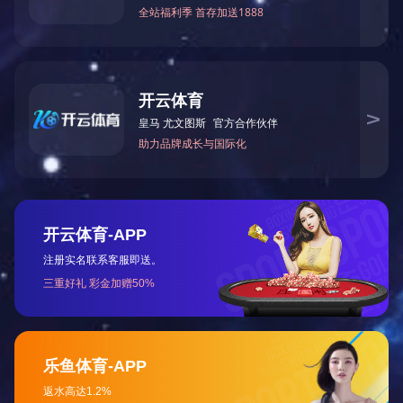
上一条:
2850斜网喷浆成形高速卫生纸机
下一条:
不锈钢立式水力碎浆机
相关信息
不锈钢立式水力碎浆机