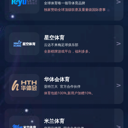
产品分类
纸机设备系列
磨浆设备系列
筛选设备系列
碎浆机设备系列
脱墨设备系列
洗浆设备系列
环保设备系列
荣誉资质
米兰官方网站
-
荣誉资质
专利证书