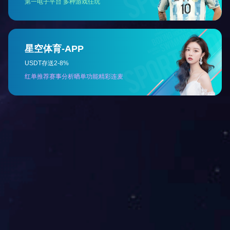
畜禽粪便发酵处理机
纤维回收机