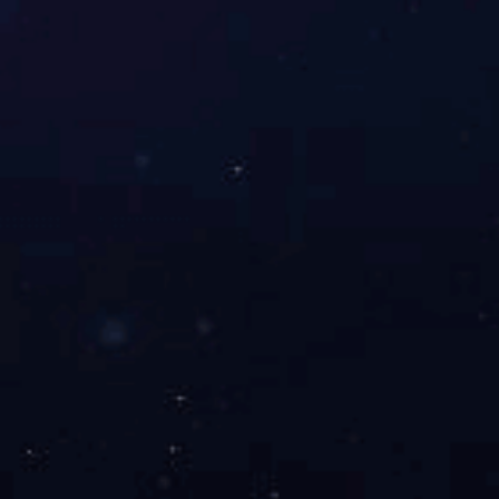
米兰官方网站-米兰(中国)
联 系 人：隋炳礼 （总经理）
移动电话：18678032288
座机电话：0536-605 6168
地 址：中国山东省诸城市得利斯大道中段路西2277号
邮 编：262216
快速链接
网站米兰官方网
米兰官方网站-
产品中心