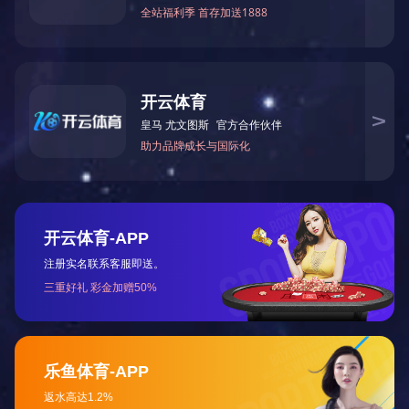
上一条:
组合式除渣器
下一条:
不锈钢立式水力碎浆机
相关信息