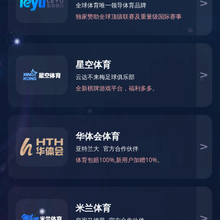
产品分类
纸机设备系列
磨浆设备系列
筛选设备系列
碎浆机设备系列
脱墨设备系列
洗浆设备系列
环保设备系列
产品展示
米兰官方网站
-
产品展示
1880卫生纸复卷机
1880卫生纸复卷机
卫生纸加工是比较适合创业的项目之一，风险小，投资也不大，门