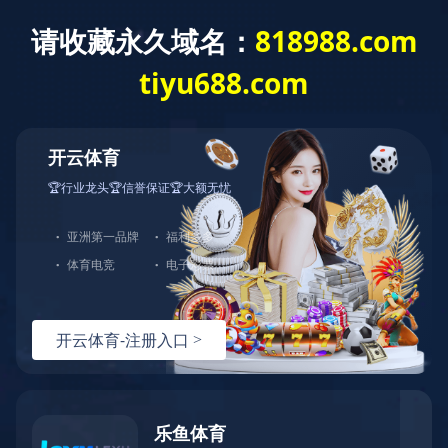
米兰官方网站
网站米兰官方网站
米兰官方网站-米
产品中心
新闻动态
兰(中国)
视频中心
荣誉资质
发货现场
联系我们