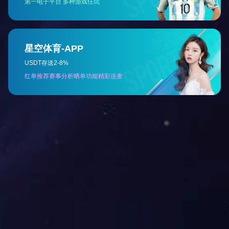
ZGXT系列无压浮选除墨机
畜禽粪便发酵处理机