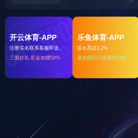
洗浆设备系列
环保设备系列
联系我们
诸城市米兰官方网站-米兰(中
国)制造有限公司
联 系 人：隋炳礼 （总经理）
电 话：0536-6056168
移动电话：18678032288
地 址：中国山东省诸城市昌
城镇栗园街2277号
邮 编：262216