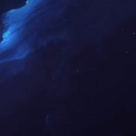
下一条:
不锈钢立式水力碎浆机