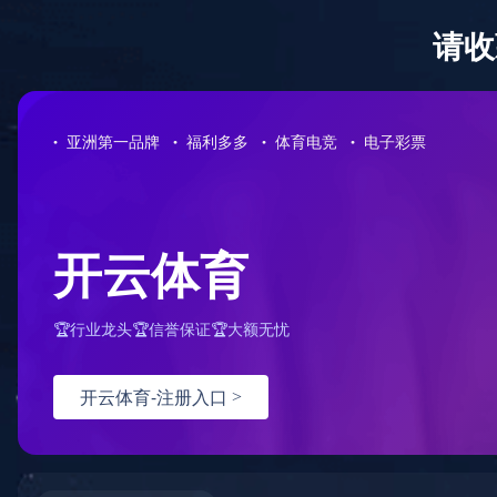
米兰官方网站
欢迎访问米兰官方网站-米兰(中国) 网站！
网站米兰官方网站
米兰官方网站-米兰
产品
(中国)