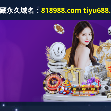
中心
新闻动态
视频中心
荣