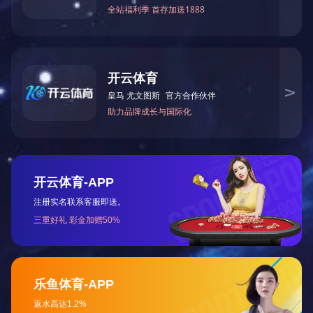
不锈钢立式水力碎浆机
带式真空过滤机