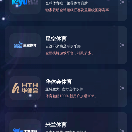
产品分类
纸机设备系列
磨浆设备系列
筛选设备系列
碎浆机设备系列
脱墨设备系列
洗浆设备系列
环保设备系列
产品展示
米兰官方网站
-
产品展示
网笼