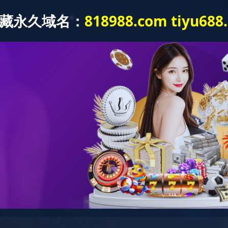
中心
新闻动态
视频中心
荣