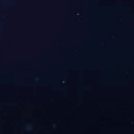
纤维回收机