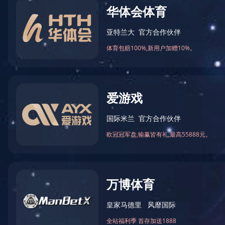
产品
产品分类
纸机设备系列
磨浆设备系列
筛选设备系列
碎浆机设备系列
ZDL叠
自动运行
脱墨设备系列
备运行时