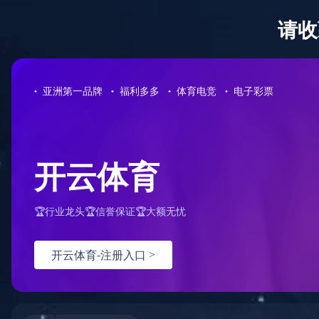
米兰官方网站
欢迎访问米兰官方网站-米兰(中国) 网站！
网站米兰官方网站
米兰官方网站-米兰
产品
(中国)