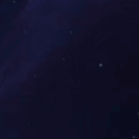
锈钢立式水力碎浆机
带式真空过滤机
XT系列无压浮选除墨机
畜禽粪便发酵处理机