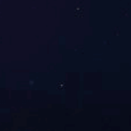
坚决杜绝不合格设备流入
车间。只有设备质量过
硬，生产安全才有坚实保
障。
会议还就近期车间安全检
查和设备运行情况进行了
通报，对发现的问题明确