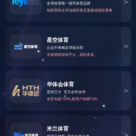
新闻动态
米兰官方网站
-
新闻动态
双螺旋挤浆机工作原理和技术特点是什
么？
双螺旋挤浆机工作原理和技术特点是什么？