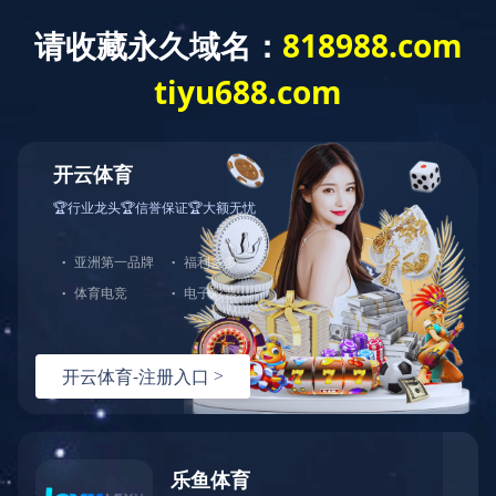
米兰官方网站
网站米兰官方网站
米兰官方网站-米
产品中心
新闻动态
兰(中国)
视频中心
荣誉资质
发货现场
联系我们