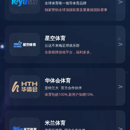
产品分类
纸机设备系列
磨浆设备系列
筛选设备系列
碎浆机设备系列
脱墨设备系列
洗浆设备系列
环保设备系列
产品展示
米兰官方网站
-
产品展示