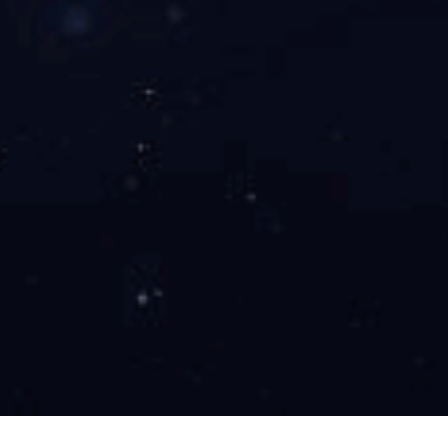
总计3页 [
1
2
3
]
上一页
下一页
MORE+
米兰官方网站-米兰(中国)
联 系 人：隋炳礼 （总经理）
移动电话：18678032288
座机电话：0536-605 6168
地 址：中国山东省诸城市得利斯大道中段路西2277号
邮 编：262216