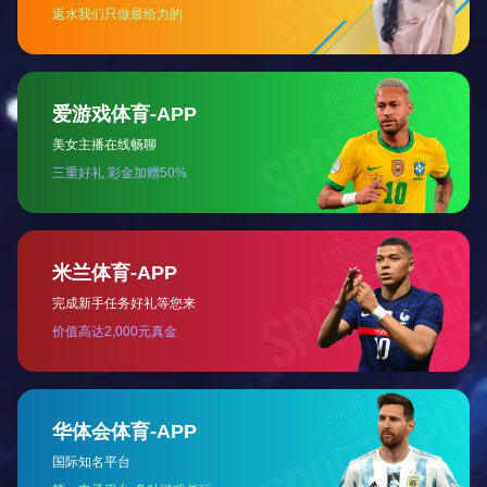
组合式除渣器
高速洗浆机
200立方溶汽气浮机
高浓水力碎浆机
2850斜网喷浆成形高速卫生纸机