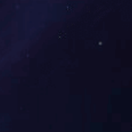
尼加拉瓜造纸设备生产线
乌克兰高档卫生纸机生产线
出口乌克兰2700卫生纸机生产线
2700卫生纸机、造纸机
纸机设备
出口墨西哥卫生纸机生产线