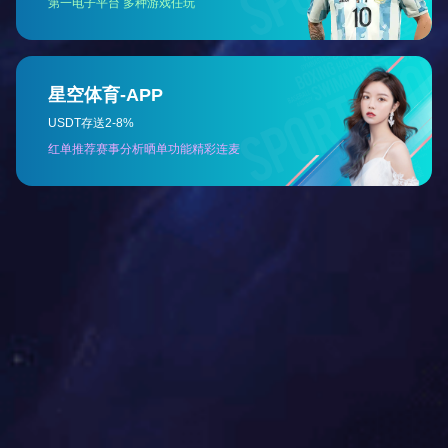
新农村生活污水处理设备
高速卫生纸机
1575卫生纸机
中韩合作高速卫生纸机