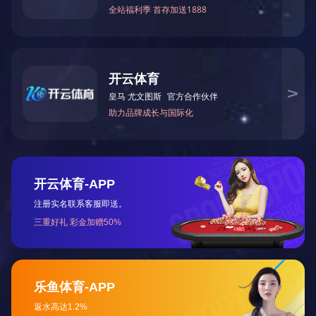
纤维回收机
压力网槽高速卫生纸机生产线
2700型圆网卫生纸机
1880卫生纸复卷机