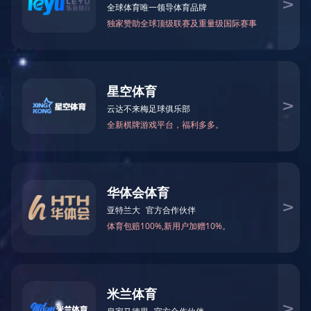
产品分类
纸机设备系列
磨浆设备系列
筛选设备系列
碎浆机设备系列
脱墨设备系列
洗浆设备系列
环保设备系列
产品展示
米兰官方网站
-
产品展示
2850高速卫生纸抽纸机